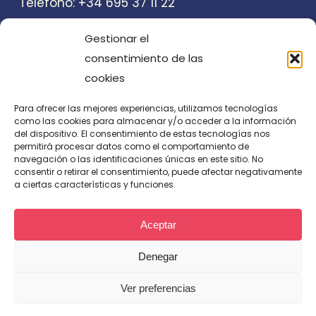
Teléfono: +34 695 37 11 22
Email:
juan@jmatraducciones.com
Gestionar el
consentimiento de las
cookies
Para ofrecer las mejores experiencias, utilizamos tecnologías
como las cookies para almacenar y/o acceder a la información
del dispositivo. El consentimiento de estas tecnologías nos
permitirá procesar datos como el comportamiento de
navegación o las identificaciones únicas en este sitio. No
consentir o retirar el consentimiento, puede afectar negativamente
a ciertas características y funciones.
Aceptar
Denegar
© 2026 Juan Martínez Arce Traducciones. |
Diseño web
Ver preferencias
linkedin